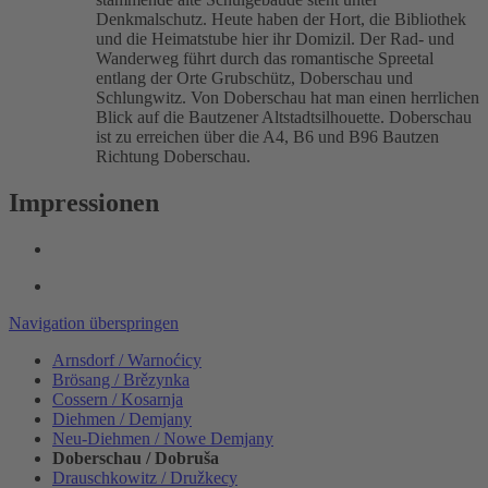
Denkmalschutz. Heute haben der Hort, die Bibliothek
und die Heimatstube hier ihr Domizil. Der Rad- und
Wanderweg führt durch das romantische Spreetal
entlang der Orte Grubschütz, Doberschau und
Schlungwitz. Von Doberschau hat man einen herrlichen
Blick auf die Bautzener Altstadtsilhouette. Doberschau
ist zu erreichen über die A4, B6 und B96 Bautzen
Richtung Doberschau.
Impressionen
Navigation überspringen
Arnsdorf / Warnoćicy
Brösang / Brězynka
Cossern / Kosarnja
Diehmen / Demjany
Neu-Diehmen / Nowe Demjany
Doberschau / Dobruša
Drauschkowitz / Družkecy