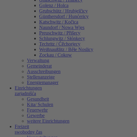
Golenz / Holca
Grubschütz / Hrubjelčicy
Günthersdorf / Hunćericy
Katschwitz / Kočica
Naundorf / Nowa Wjes
Preuschwitz / Přišecy
Schlungwitz / Słónkecy
Techritz / Ćěchorjecy
Weißnaußlitz / Běłe Noslicy
Zockau / Cokow
Verwaltung
Gemeinderat
Ausschreibungen
Stellenanzeige
Energiemanager
Einrichtungen
zarjadnišća
Gesundheit
Kita/ Schulen
Feuerwehr
Gewerbe
weitere Einrichtungen
Freizeit
swobodny čas