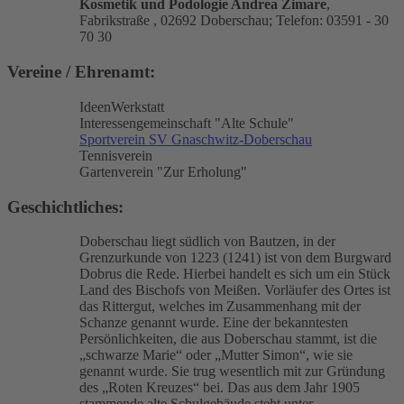
Kosmetik und Podologie Andrea Zimare
,
Fabrikstraße , 02692 Doberschau; Telefon: 03591 - 30
70 30
Vereine / Ehrenamt:
IdeenWerkstatt
Interessengemeinschaft "Alte Schule"
Sportverein SV Gnaschwitz-Doberschau
Tennisverein
Gartenverein "Zur Erholung"
Geschichtliches:
Doberschau liegt südlich von Bautzen, in der
Grenzurkunde von 1223 (1241) ist von dem Burgward
Dobrus die Rede. Hierbei handelt es sich um ein Stück
Land des Bischofs von Meißen. Vorläufer des Ortes ist
das Rittergut, welches im Zusammenhang mit der
Schanze genannt wurde. Eine der bekanntesten
Persönlichkeiten, die aus Doberschau stammt, ist die
„schwarze Marie“ oder „Mutter Simon“, wie sie
genannt wurde. Sie trug wesentlich mit zur Gründung
des „Roten Kreuzes“ bei. Das aus dem Jahr 1905
stammende alte Schulgebäude steht unter