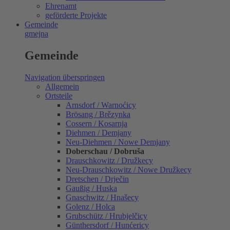
Ehrenamt
geförderte Projekte
Gemeinde
gmejna
Gemeinde
Navigation überspringen
Allgemein
Ortsteile
Arnsdorf / Warnoćicy
Brösang / Brězynka
Cossern / Kosarnja
Diehmen / Demjany
Neu-Diehmen / Nowe Demjany
Doberschau / Dobruša
Drauschkowitz / Družkecy
Neu-Drauschkowitz / Nowe Družkecy
Dretschen / Drječin
Gaußig / Huska
Gnaschwitz / Hnašecy
Golenz / Holca
Grubschütz / Hrubjelčicy
Günthersdorf / Hunćericy