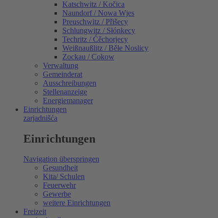
Katschwitz / Kočica
Naundorf / Nowa Wjes
Preuschwitz / Přišecy
Schlungwitz / Słónkecy
Techritz / Ćěchorjecy
Weißnaußlitz / Běłe Noslicy
Zockau / Cokow
Verwaltung
Gemeinderat
Ausschreibungen
Stellenanzeige
Energiemanager
Einrichtungen
zarjadnišća
Einrichtungen
Navigation überspringen
Gesundheit
Kita/ Schulen
Feuerwehr
Gewerbe
weitere Einrichtungen
Freizeit