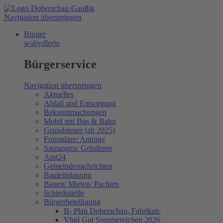
Navigation überspringen
Bürger
wobydlerjo
Bürgerservice
Navigation überspringen
Aktuelles
Abfall und Entsorgung
Bekanntmachungen
Mobil mit Bus & Bahn
Grundsteuer (ab 2025)
Formulare/ Anträge
Satzungen/ Gebühren
Amt24
Gemeindenachrichten
Bauleitplanung
Bauen/ Mieten/ Pachten
Schiedsstelle
Bürgerbeteiligung
B- Plan Doberschau, Fabrikstr.
Vbpl Gut Sommereichen 2026