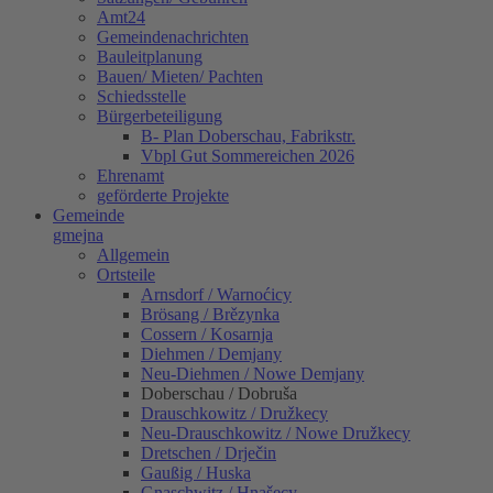
Amt24
Gemeindenachrichten
Bauleitplanung
Bauen/ Mieten/ Pachten
Schiedsstelle
Bürgerbeteiligung
B- Plan Doberschau, Fabrikstr.
Vbpl Gut Sommereichen 2026
Ehrenamt
geförderte Projekte
Gemeinde
gmejna
Allgemein
Ortsteile
Arnsdorf / Warnoćicy
Brösang / Brězynka
Cossern / Kosarnja
Diehmen / Demjany
Neu-Diehmen / Nowe Demjany
Doberschau / Dobruša
Drauschkowitz / Družkecy
Neu-Drauschkowitz / Nowe Družkecy
Dretschen / Drječin
Gaußig / Huska
Gnaschwitz / Hnašecy