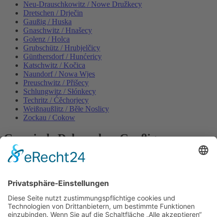
Neu-Drauschkowitz / Nowe Družkecy
Dretschen / Drječin
Gaußig / Huska
Gnaschwitz / Hnašecy
Golenz / Holca
Grubschütz / Hrubjelčicy
Günthersdorf / Hunćericy
Katschwitz / Kočica
Naundorf / Nowa Wjes
Preuschwitz / Přišecy
Schlungwitz / Słónkecy
Techritz / Ćěchorjecy
Weißnaußlitz / Běłe Noslicy
Zockau / Cokow
Gemeinde Doberschau Gaußig
OT Gnaschwitz, Hauptstraße 13
02692 Doberschau-Gaußig
Tel. 035930 55 60 60
Fax 035930 55 60 636
post@doberschau-gaussig.de