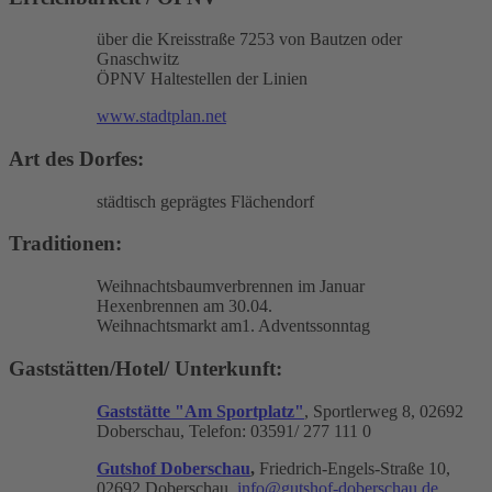
über die Kreisstraße 7253 von Bautzen oder
Gnaschwitz
ÖPNV Haltestellen der Linien
www.stadtplan.net
Art des Dorfes:
städtisch geprägtes Flächendorf
Traditionen:
Weihnachtsbaumverbrennen im Januar
Hexenbrennen am 30.04.
Weihnachtsmarkt am1. Adventssonntag
Gaststätten/Hotel/ Unterkunft:
Gaststätte "Am Sportplatz"
, Sportlerweg 8, 02692
Doberschau, Telefon: 03591/ 277 111 0
Gutshof Doberschau
,
Friedrich-Engels-Straße 10,
02692 Doberschau,
info@gutshof-doberschau.de