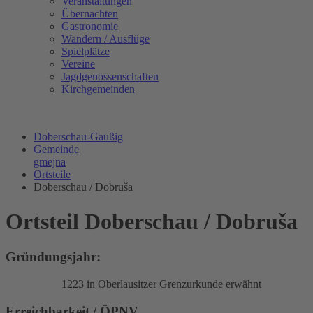
Veranstaltungen
Übernachten
Gastronomie
Wandern / Ausflüge
Spielplätze
Vereine
Jagdgenossenschaften
Kirchgemeinden
Doberschau-Gaußig
Gemeinde
gmejna
Ortsteile
Doberschau / Dobruša
Ortsteil Doberschau / Dobruša
Gründungsjahr:
1223 in Oberlausitzer Grenzurkunde erwähnt
Erreichbarkeit / ÖPNV