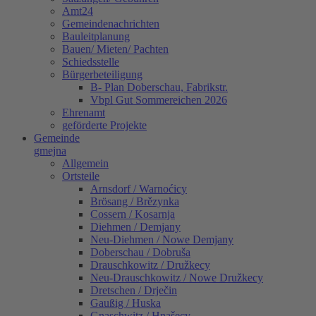
Amt24
Gemeindenachrichten
Bauleitplanung
Bauen/ Mieten/ Pachten
Schiedsstelle
Bürgerbeteiligung
B- Plan Doberschau, Fabrikstr.
Vbpl Gut Sommereichen 2026
Ehrenamt
geförderte Projekte
Gemeinde
gmejna
Allgemein
Ortsteile
Arnsdorf / Warnoćicy
Brösang / Brězynka
Cossern / Kosarnja
Diehmen / Demjany
Neu-Diehmen / Nowe Demjany
Doberschau / Dobruša
Drauschkowitz / Družkecy
Neu-Drauschkowitz / Nowe Družkecy
Dretschen / Drječin
Gaußig / Huska
Gnaschwitz / Hnašecy