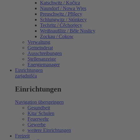
Katschwitz / Kočica
Naundorf / Nowa Wjes
Preuschwitz / Přišecy
Schlungwitz / Słónkecy
Techritz / Ćěchorjecy
Weißnaußlitz / Běłe Noslicy
Zockau / Cokow
Verwaltung
Gemeinderat
Ausschreibungen
Stellenanzeige
Energiemanager
Einrichtungen
zarjadnišća
Einrichtungen
Navigation überspringen
Gesundheit
Kita/ Schulen
Feuerwehr
Gewerbe
weitere Einrichtungen
Freizeit