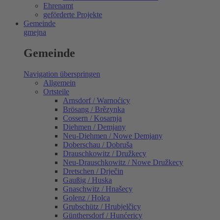
Ehrenamt
geförderte Projekte
Gemeinde
gmejna
Gemeinde
Navigation überspringen
Allgemein
Ortsteile
Arnsdorf / Warnoćicy
Brösang / Brězynka
Cossern / Kosarnja
Diehmen / Demjany
Neu-Diehmen / Nowe Demjany
Doberschau / Dobruša
Drauschkowitz / Družkecy
Neu-Drauschkowitz / Nowe Družkecy
Dretschen / Drječin
Gaußig / Huska
Gnaschwitz / Hnašecy
Golenz / Holca
Grubschütz / Hrubjelčicy
Günthersdorf / Hunćericy