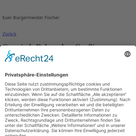
Euer Bürgermeister Fischer
Zurück
Gemeinde Doberschau Gaußig
OT Gnaschwitz, Hauptstraße 13
02692 Doberschau-Gaußig
Tel. 035930 55 60 60
Fax 035930 55 60 636
post@doberschau-gaussig.de
Öffnungszeiten
Montag
9:00 - 12:00 Uhr
Dienstag
9:00 - 12:00 Uhr & 13:00 - 18:00 Uhr
Donnerstag
9:00 - 12:00 Uhr & 13:00 - 16:00 Uhr
Freitag
9:00 - 12:00 Uhr