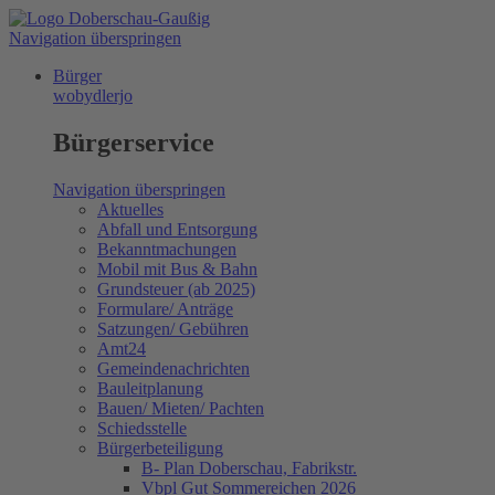
Navigation überspringen
Bürger
wobydlerjo
Bürgerservice
Navigation überspringen
Aktuelles
Abfall und Entsorgung
Bekanntmachungen
Mobil mit Bus & Bahn
Grundsteuer (ab 2025)
Formulare/ Anträge
Satzungen/ Gebühren
Amt24
Gemeindenachrichten
Bauleitplanung
Bauen/ Mieten/ Pachten
Schiedsstelle
Bürgerbeteiligung
B- Plan Doberschau, Fabrikstr.
Vbpl Gut Sommereichen 2026