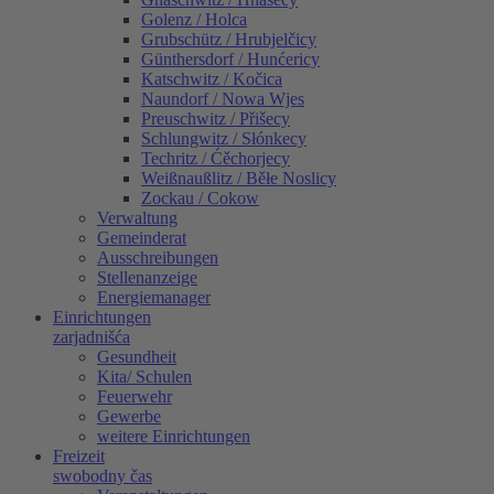
Golenz / Holca
Grubschütz / Hrubjelčicy
Günthersdorf / Hunćericy
Katschwitz / Kočica
Naundorf / Nowa Wjes
Preuschwitz / Přišecy
Schlungwitz / Słónkecy
Techritz / Ćěchorjecy
Weißnaußlitz / Běłe Noslicy
Zockau / Cokow
Verwaltung
Gemeinderat
Ausschreibungen
Stellenanzeige
Energiemanager
Einrichtungen
zarjadnišća
Gesundheit
Kita/ Schulen
Feuerwehr
Gewerbe
weitere Einrichtungen
Freizeit
swobodny čas