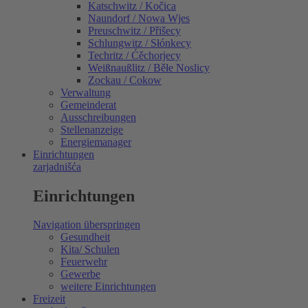
Katschwitz / Kočica
Naundorf / Nowa Wjes
Preuschwitz / Přišecy
Schlungwitz / Słónkecy
Techritz / Ćěchorjecy
Weißnaußlitz / Běłe Noslicy
Zockau / Cokow
Verwaltung
Gemeinderat
Ausschreibungen
Stellenanzeige
Energiemanager
Einrichtungen
zarjadnišća
Einrichtungen
Navigation überspringen
Gesundheit
Kita/ Schulen
Feuerwehr
Gewerbe
weitere Einrichtungen
Freizeit