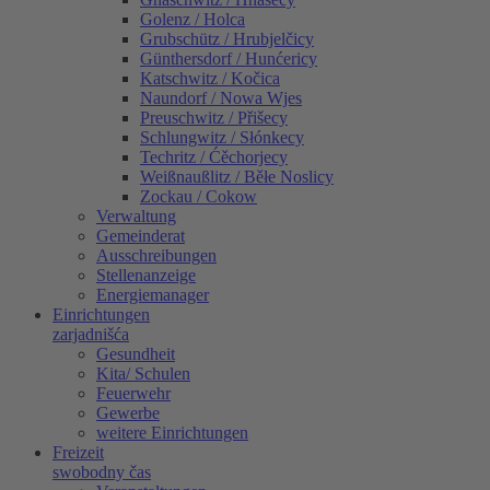
Golenz / Holca
Grubschütz / Hrubjelčicy
Günthersdorf / Hunćericy
Katschwitz / Kočica
Naundorf / Nowa Wjes
Preuschwitz / Přišecy
Schlungwitz / Słónkecy
Techritz / Ćěchorjecy
Weißnaußlitz / Běłe Noslicy
Zockau / Cokow
Verwaltung
Gemeinderat
Ausschreibungen
Stellenanzeige
Energiemanager
Einrichtungen
zarjadnišća
Gesundheit
Kita/ Schulen
Feuerwehr
Gewerbe
weitere Einrichtungen
Freizeit
swobodny čas