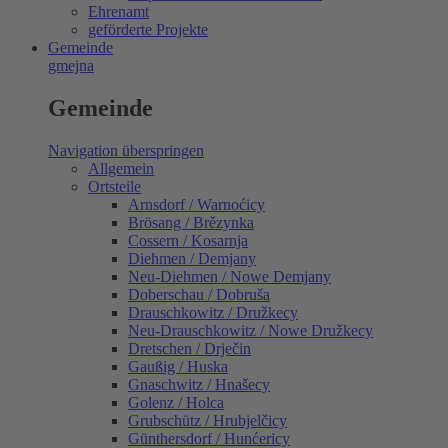
Ehrenamt
geförderte Projekte
Gemeinde
gmejna
Gemeinde
Navigation überspringen
Allgemein
Ortsteile
Arnsdorf / Warnoćicy
Brösang / Brězynka
Cossern / Kosarnja
Diehmen / Demjany
Neu-Diehmen / Nowe Demjany
Doberschau / Dobruša
Drauschkowitz / Družkecy
Neu-Drauschkowitz / Nowe Družkecy
Dretschen / Drječin
Gaußig / Huska
Gnaschwitz / Hnašecy
Golenz / Holca
Grubschütz / Hrubjelčicy
Günthersdorf / Hunćericy