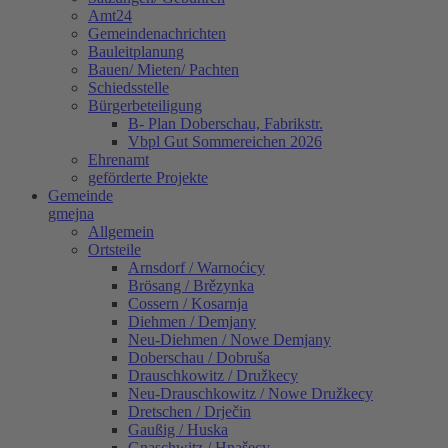
Amt24
Gemeindenachrichten
Bauleitplanung
Bauen/ Mieten/ Pachten
Schiedsstelle
Bürgerbeteiligung
B- Plan Doberschau, Fabrikstr.
Vbpl Gut Sommereichen 2026
Ehrenamt
geförderte Projekte
Gemeinde
gmejna
Allgemein
Ortsteile
Arnsdorf / Warnoćicy
Brösang / Brězynka
Cossern / Kosarnja
Diehmen / Demjany
Neu-Diehmen / Nowe Demjany
Doberschau / Dobruša
Drauschkowitz / Družkecy
Neu-Drauschkowitz / Nowe Družkecy
Dretschen / Drječin
Gaußig / Huska
Gnaschwitz / Hnašecy