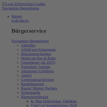
Navigation überspringen
Bürger
wobydlerjo
Bürgerservice
Navigation überspringen
Aktuelles
Abfall und Entsorgung
Bekanntmachungen
Mobil mit Bus & Bahn
Grundsteuer (ab 2025)
Formulare/ Anträge
Satzungen/ Gebühren
Amt24
Gemeindenachrichten
Bauleitplanung
Bauen/ Mieten/ Pachten
Schiedsstelle
Bürgerbeteiligung
B- Plan Doberschau, Fabrikstr.
Vbpl Gut Sommereichen 2026