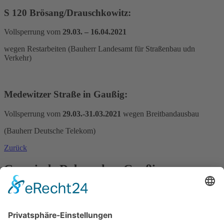
S 120 Brösang/Drauschkowitz:
Vollsperrung vom
29.03. – 16.04.2021
wegen Restarbeiten (Bauherr Landesamt für Straßenbau udn
Verkehr)
Medewitzer Straße in Gaußig:
Vollsperrung vom
29.03.-31.03.2021
wegen Breitbandausbau
(Bauherr Deutsche Telekom)
Zurück
Gemeinde Doberschau Gaußig
OT Gnaschwitz, Hauptstraße 13
02692 Doberschau-Gaußig
Tel. 035930 55 60 60