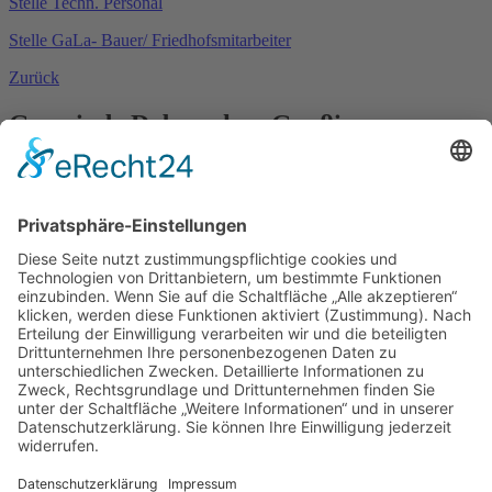
Stelle Techn. Personal
Stelle GaLa- Bauer/ Friedhofsmitarbeiter
Zurück
Gemeinde Doberschau Gaußig
OT Gnaschwitz, Hauptstraße 13
02692 Doberschau-Gaußig
Tel. 035930 55 60 60
Fax 035930 55 60 636
post@doberschau-gaussig.de
Öffnungszeiten
Montag
9:00 - 12:00 Uhr
Dienstag
9:00 - 12:00 Uhr & 13:00 - 18:00 Uhr
Donnerstag
9:00 - 12:00 Uhr & 13:00 - 16:00 Uhr
Freitag
9:00 - 12:00 Uhr
Service