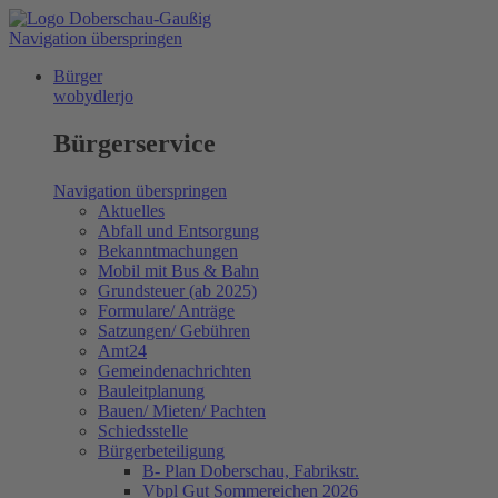
Navigation überspringen
Bürger
wobydlerjo
Bürgerservice
Navigation überspringen
Aktuelles
Abfall und Entsorgung
Bekanntmachungen
Mobil mit Bus & Bahn
Grundsteuer (ab 2025)
Formulare/ Anträge
Satzungen/ Gebühren
Amt24
Gemeindenachrichten
Bauleitplanung
Bauen/ Mieten/ Pachten
Schiedsstelle
Bürgerbeteiligung
B- Plan Doberschau, Fabrikstr.
Vbpl Gut Sommereichen 2026