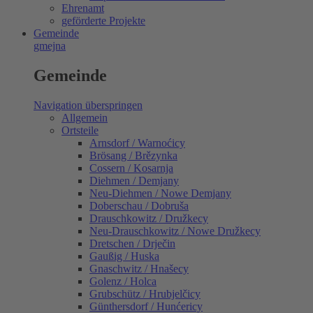
Ehrenamt
geförderte Projekte
Gemeinde
gmejna
Gemeinde
Navigation überspringen
Allgemein
Ortsteile
Arnsdorf / Warnoćicy
Brösang / Brězynka
Cossern / Kosarnja
Diehmen / Demjany
Neu-Diehmen / Nowe Demjany
Doberschau / Dobruša
Drauschkowitz / Družkecy
Neu-Drauschkowitz / Nowe Družkecy
Dretschen / Drječin
Gaußig / Huska
Gnaschwitz / Hnašecy
Golenz / Holca
Grubschütz / Hrubjelčicy
Günthersdorf / Hunćericy