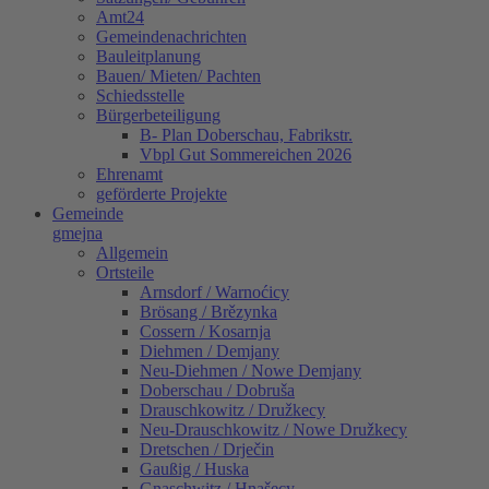
Amt24
Gemeindenachrichten
Bauleitplanung
Bauen/ Mieten/ Pachten
Schiedsstelle
Bürgerbeteiligung
B- Plan Doberschau, Fabrikstr.
Vbpl Gut Sommereichen 2026
Ehrenamt
geförderte Projekte
Gemeinde
gmejna
Allgemein
Ortsteile
Arnsdorf / Warnoćicy
Brösang / Brězynka
Cossern / Kosarnja
Diehmen / Demjany
Neu-Diehmen / Nowe Demjany
Doberschau / Dobruša
Drauschkowitz / Družkecy
Neu-Drauschkowitz / Nowe Družkecy
Dretschen / Drječin
Gaußig / Huska
Gnaschwitz / Hnašecy