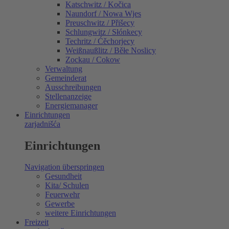
Katschwitz / Kočica
Naundorf / Nowa Wjes
Preuschwitz / Přišecy
Schlungwitz / Słónkecy
Techritz / Ćěchorjecy
Weißnaußlitz / Běłe Noslicy
Zockau / Cokow
Verwaltung
Gemeinderat
Ausschreibungen
Stellenanzeige
Energiemanager
Einrichtungen
zarjadnišća
Einrichtungen
Navigation überspringen
Gesundheit
Kita/ Schulen
Feuerwehr
Gewerbe
weitere Einrichtungen
Freizeit