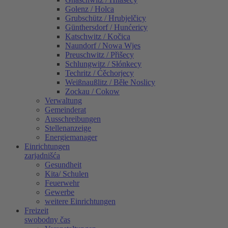
Golenz / Holca
Grubschütz / Hrubjelčicy
Günthersdorf / Hunćericy
Katschwitz / Kočica
Naundorf / Nowa Wjes
Preuschwitz / Přišecy
Schlungwitz / Słónkecy
Techritz / Ćěchorjecy
Weißnaußlitz / Běłe Noslicy
Zockau / Cokow
Verwaltung
Gemeinderat
Ausschreibungen
Stellenanzeige
Energiemanager
Einrichtungen
zarjadnišća
Gesundheit
Kita/ Schulen
Feuerwehr
Gewerbe
weitere Einrichtungen
Freizeit
swobodny čas