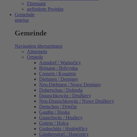
Ehrenamt
geförderte Projekte
Gemeinde
gmejna
Gemeinde
Navigation überspringen
Allgemein
Ortsteile
Arnsdorf / Warnoćicy
Brösang / Brězynka
Cossern / Kosarnja
Diehmen / Demjany
Neu-Diehmen / Nowe Demjany
Doberschau / Dobruša
Drauschkowitz / Družkecy
Neu-Drauschkowitz / Nowe Družkecy
Dretschen / Drječin
Gaußig / Huska
Gnaschwitz / Hnašecy
Golenz / Holca
Grubschütz / Hrubjelčicy
Günthersdorf / Hunćericy