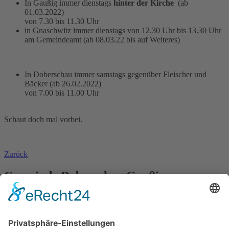
In Gaußig immer dienstags
hinter der Kirche
(ab
01.03.2022)
von 7.30 bis 11.30 Uhr
in Gnaschwitz immer dienstags von 12.30 Uhr bis 13.30 Uhr
am Gemeindeamt (ab 08.03.22 bis auf Weiteres)
In Doberschau immer samstags gegenüber Fleischer und
Bäcker (ab 26.02.2022)
von 7.00 bis 11.00 Uhr
Schaut doch mal vorbei.
Zurück
Gemeinde Doberschau Gaußig
OT Gnaschwitz, Hauptstraße 13
02692 Doberschau-Gaußig
Tel. 035930 55 60 60