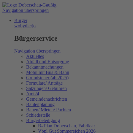
Navigation überspringen
Bürger
wobydlerjo
Bürgerservice
Navigation überspringen
Aktuelles
Abfall und Entsorgung
Bekanntmachungen
Mobil mit Bus & Bahn
Grundsteuer (ab 2025)
Formulare/ Anträge
Satzungen/ Gebühren
Amt24
Gemeindenachrichten
Bauleitplanung
Bauen/ Mieten/ Pachten
Schiedsstelle
Bürgerbeteiligung
B- Plan Doberschau, Fabrikstr.
Vbpl Gut Sommereichen 2026