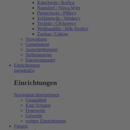
Katschwitz / Kočica
Naundorf / Nowa Wjes
Preuschwitz / Přišecy
Schlungwitz / Słónkecy
Techritz / Ćěchorjecy
Weißnaußlitz / Běłe Noslicy
Zockau / Cokow
Verwaltung
Gemeinderat
Ausschreibungen
Stellenanzeige
Energiemanager
Einrichtungen
zarjadnišća
Einrichtungen
Navigation überspringen
Gesundheit
Kita/ Schulen
Feuerwehr
Gewerbe
weitere Einrichtungen
Freizeit