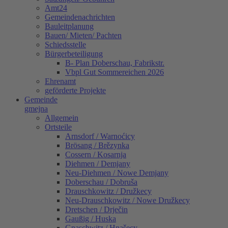
Amt24
Gemeindenachrichten
Bauleitplanung
Bauen/ Mieten/ Pachten
Schiedsstelle
Bürgerbeteiligung
B- Plan Doberschau, Fabrikstr.
Vbpl Gut Sommereichen 2026
Ehrenamt
geförderte Projekte
Gemeinde
gmejna
Allgemein
Ortsteile
Arnsdorf / Warnoćicy
Brösang / Brězynka
Cossern / Kosarnja
Diehmen / Demjany
Neu-Diehmen / Nowe Demjany
Doberschau / Dobruša
Drauschkowitz / Družkecy
Neu-Drauschkowitz / Nowe Družkecy
Dretschen / Drječin
Gaußig / Huska
Gnaschwitz / Hnašecy