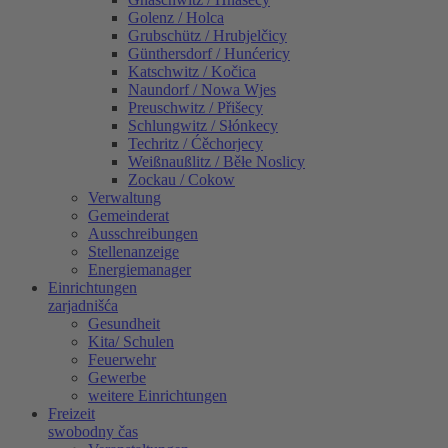
Golenz / Holca
Grubschütz / Hrubjelčicy
Günthersdorf / Hunćericy
Katschwitz / Kočica
Naundorf / Nowa Wjes
Preuschwitz / Přišecy
Schlungwitz / Słónkecy
Techritz / Ćěchorjecy
Weißnaußlitz / Běłe Noslicy
Zockau / Cokow
Verwaltung
Gemeinderat
Ausschreibungen
Stellenanzeige
Energiemanager
Einrichtungen
zarjadnišća
Gesundheit
Kita/ Schulen
Feuerwehr
Gewerbe
weitere Einrichtungen
Freizeit
swobodny čas