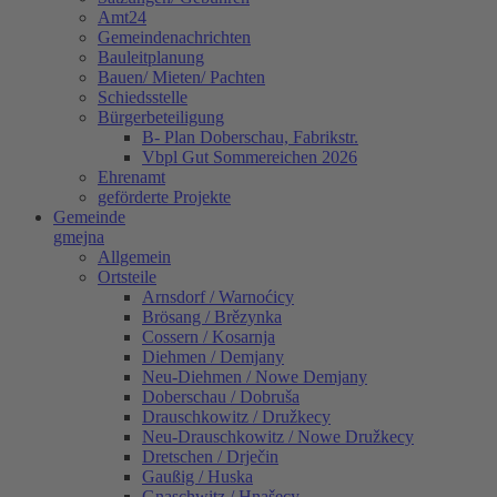
Amt24
Gemeindenachrichten
Bauleitplanung
Bauen/ Mieten/ Pachten
Schiedsstelle
Bürgerbeteiligung
B- Plan Doberschau, Fabrikstr.
Vbpl Gut Sommereichen 2026
Ehrenamt
geförderte Projekte
Gemeinde
gmejna
Allgemein
Ortsteile
Arnsdorf / Warnoćicy
Brösang / Brězynka
Cossern / Kosarnja
Diehmen / Demjany
Neu-Diehmen / Nowe Demjany
Doberschau / Dobruša
Drauschkowitz / Družkecy
Neu-Drauschkowitz / Nowe Družkecy
Dretschen / Drječin
Gaußig / Huska
Gnaschwitz / Hnašecy