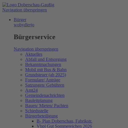
Navigation überspringen
Bürger
wobydlerjo
Bürgerservice
Navigation überspringen
Aktuelles
Abfall und Entsorgung
Bekanntmachungen
Mobil mit Bus & Bahn
Grundsteuer (ab 2025)
Formulare/ Anträge
Satzungen/ Gebühren
Amt24
Gemeindenachrichten
Bauleitplanung
Bauen/ Mieten/ Pachten
Schiedsstelle
Bürgerbeteiligung
B- Plan Doberschau, Fabrikstr.
Vbpl Gut Sommereichen 2026