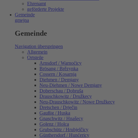
Ehrenamt
geförderte Projekte
Gemeinde
gmejna
Gemeinde
Navigation überspringen
Allgemein
Ortsteile
Arnsdorf / Warnoćicy
Brösang / Brězynka
Cossern / Kosarnja
Diehmen / Demjany
Neu-Diehmen / Nowe Demjany
Doberschau / Dobruša
Drauschkowitz / Družkecy
Neu-Drauschkowitz / Nowe Družkecy
Dretschen / Drječin
Gaußig / Huska
Gnaschwitz / Hnašecy
Golenz / Holca
Grubschütz / Hrubjelčicy
Günthersdorf / Hunćericy