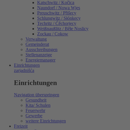
Katschwitz / Kočica
Naundorf / Nowa Wjes
Preuschwitz / Přišecy
Schlungwitz / Słónkecy
Techritz / Ćěchorjecy
Weißnaußlitz / Běłe Noslicy
Zockau / Cokow
Verwaltung
Gemeinderat
Ausschreibungen
Stellenanzeige
Energiemanager
Einrichtungen
zarjadnišća
Einrichtungen
Navigation überspringen
Gesundheit
Kita/ Schulen
Feuerwehr
Gewerbe
weitere Einrichtungen
Freizeit