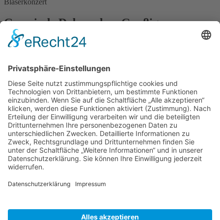
Bläserkonzert
Gemeinde Doberschau Gaußig
OT Gnaschwitz, Hauptstraße 13
02692 Doberschau-Gaußig
Tel. 035930 55 60 60
Fax 035930 55 60 636
post@doberschau-gaussig.de
Öffnungszeiten
Montag
9:00 - 12:00 Uhr
Dienstag
9:00 - 12:00 Uhr & 13:00 - 18:00 Uhr
Donnerstag
9:00 - 12:00 Uhr & 13:00 - 16:00 Uhr
Freitag
9:00 - 12:00 Uhr
Service
Navigation überspringen